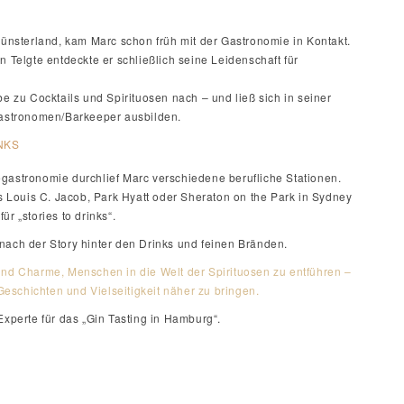
sterland, kam Marc schon früh mit der Gastronomie in Kontakt.
n Telgte entdeckte er schließlich seine Leidenschaft für
be zu Cocktails und Spirituosen nach – und ließ sich in seiner
stronomen/Barkeeper ausbilden.
NKS
gastronomie durchlief Marc verschiedene berufliche Stationen.
Louis C. Jacob, Park Hyatt oder Sheraton on the Park in Sydney
ür „stories to drinks“.
nach der Story hinter den Drinks und feinen Bränden.
und Charme, Menschen in die Welt der Spirituosen zu entführen –
eschichten und Vielseitigkeit näher zu bringen.
Experte für das „Gin Tasting in Hamburg“.