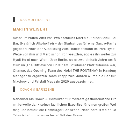
DAS MULTITALENT
MARTIN WEISERT
Schon im zarten Alter von zwölf schmiss Martin auf einer Schul-Fei
Bar. (Natürlich Alkoholfrei) – der Startschuss für eine Gastro-Karr
gegeben. Nach der Ausbildung zum Hotelfachmann im Park Hyatt 
Wege von ihm und Marc schon früh kreuzten, zog es ihn weiter zu
Hyatt Hotel nach Wien. Über Berlin, wo er zweieinhalb Jahre am B
Club im „The Ritz-Carlton Hotel“ am Potsdamer Platz zuhause war,
Chance, das Opening-Team des Hotel THE FONTENAY in Hamburg a
Manager zu ergänzen. Nach knapp zwei Jahren wurde die Bar zur
Mixology und Falstaff Magazin 2020 ausgezeichnet.
COACH & BARSZENE
Nebenbei als Coach & Consultant für mehrere gastronomische Proje
mittlerweile dank seiner fachlichen Expertise für einen großen We
tätig und betreut die Hamburger Bar-Szene. Nach bereits vielen G
Tales ist er nun ebenso fester Teil des Teams.