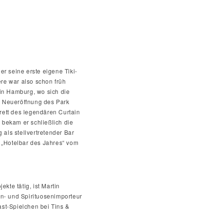
er seine erste eigene Tiki-
iere war also schon früh
in Hamburg, wo sich die
r Neueröffnung des Park
rett des legendären Curtain
 bekam er schließlich die
ls stellvertretender Bar
 „Hotelbar des Jahres“ vom
kte tätig, ist Martin
in- und Spirituosenimporteur
ast-Spielchen bei Tins &