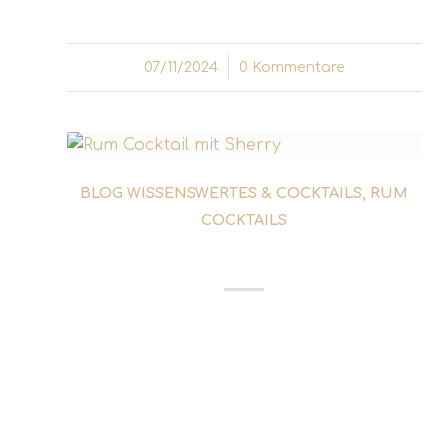
07/11/2024
/
0 Kommentare
BLOG WISSENSWERTES & COCKTAILS
,
RUM
COCKTAILS
QUARTER DECK COCKTAIL
Viele Rum Cocktails stehen in enger
Verbindung zur Seefahrt. Einer von ihnen
ist der erstmals 1929 erwähnte Cocktail
Quarter Deck. Seine Entstehung wird
schon im 18. Jahrhundert zu suchen sein.