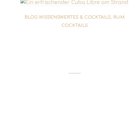
BLOG WISSENSWERTES & COCKTAILS
,
RUM
COCKTAILS
DIE GESCHICHTE DES
CUBA LIBRE – EIN DRINK
FÜR FREIHEIT UND
ABENTEUER
Der Cuba Libre – ein einfacher Cocktail
aus Rum, Cola und einem Spritzer Limette
– zählt zu den bekanntesten Drinks
weltweit. Doch seine Geschichte ist alles
andere als simpel. Sie reicht weit zurück
und ist eng verknüpft mit Freiheit,
Revolution und...