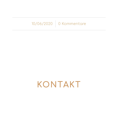
überzeugen. Nichts könnte näher liegen...
10/06/2020
/
0 Kommentare
KONTAKT
So kommen wir ins Gespräch:
0176 57774357