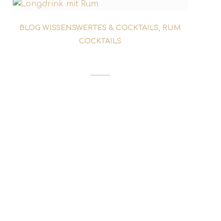
BLOG WISSENSWERTES & COCKTAILS
,
RUM
COCKTAILS
DARK AND STORMY
Seit einigen Jahren ist der Moscow Mule
neben dem Gin Tonic einer der meist
bestelltesten Longdrinks in den Bars und
Restaurants. Der Moscow Mule hat es
geschafft, ein breites Interesse an Ginger
Beer zu wecken. Viele Hersteller buhlen
mittlerweile um die Gunst der Barkeeper
und Gäste. Dabei ist die scharfe Ingwer
Limonade gar nicht dem Vodka Drink aus
den 1940er Jahren...