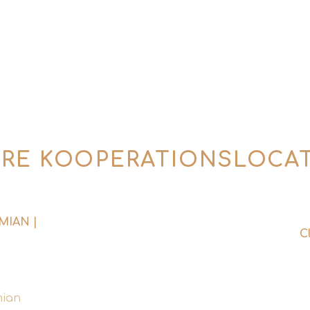
(Mo. – Fr. | 10 – 18 Uhr)
info@tins-tales.de
RE KOOPERATIONS­LOCA
MIAN |
C