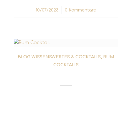
10/07/2023
/
0 Kommentare
BLOG WISSENSWERTES & COCKTAILS
,
RUM
COCKTAILS
DAIQUIRI COCKTAIL
Obwohl das Grundgerüst des Daiquiri das
simpelste aller Rum Cocktails ist, wird der
Cocktail für alle Zeiten der König dieser
Kategorie bleiben. Mit nur drei Zutaten
schafft er es, seit mehr als 100 Jahren zu