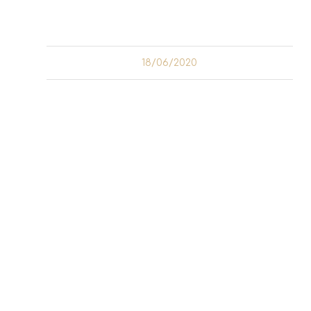
Kaum ein anderer Drink illustriert...
18/06/2020