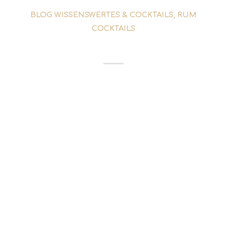
BLOG WISSENSWERTES & COCKTAILS
,
RUM
COCKTAILS
OLD CUBAN COCKTAIL
Ein kühler Drink, der Eleganz und
Tradition verkörpert: Der Old Cuban
Cocktail hat sich als zeitloser Klassiker in
der Welt der Cocktails etabliert. Mit einer
perfekten Kombination aus feinen
Zutaten und einer faszinierenden
Geschichte zieht dieser verlockende Mix
aus Rum, Minze und sprudelndem Sekt
jeden anspruchsvollen Gaumen in seinen
Bann...