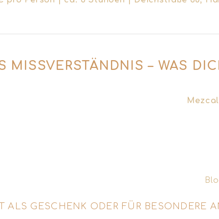
 € pro Person | ca. 3 Stunden | Deichstraße 36, H
S MISSVERSTÄNDNIS – WAS DI
sondern Spargelgewächse sind? Dass jeder Tequila
r mit Hähnchenbrust verfeinert wird? Beim
Mezcal
 um die Agave auf – und ersetzen sie durch Geschi
werden sie hergestellt und warum ist Mezcal gera
en Agavenfeldern Oaxacas bis in die besten Bars 
echtem Tiefgang.
chte des Mezcals erfährst du auch in unserem
Blo
T ALS GESCHENK ODER FÜR BESONDERE 