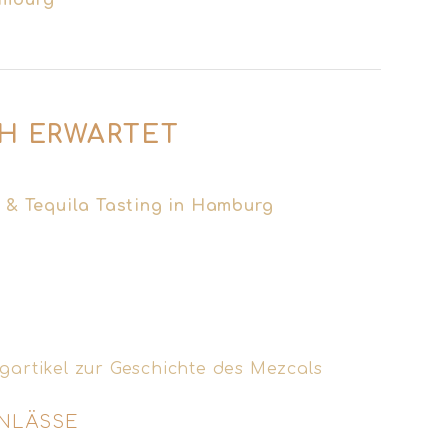
amburg
CH ERWARTET
 ein Mezcal ist – aber nicht jeder Mezcal
 & Tequila Tasting in Hamburg
räumen wir
chten, die du so schnell nicht vergisst.
de dabei, die Barwelt neu zu definieren?
der Welt – lebendig, unterhaltsam und mit
gartikel zur Geschichte des Mezcals
.
ANLÄSSE