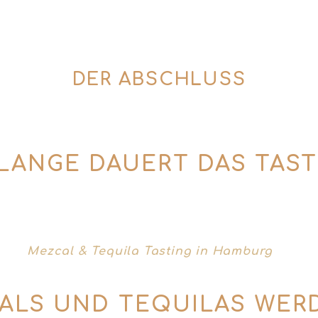
ditionellen Tonöfen hergestellt werden – und es 
 es eigentlich mit dem Wurm auf sich? All das erf
Storytelling, das hängen bleibt.
DER ABSCHLUSS
nalen Farewell Drink. Zwischendurch steht Fingerf
 Handout per Mail mit den wichtigsten Fakten r
 LANGE DAUERT DAS TAST
ch Gruppe und Gesprächsdynamik manchmal auch et
 beim
Mezcal & Tequila Tasting in Hamburg
findes
warum die Agave die Barwelt gerade neu definiert
ALS UND TEQUILAS WERD