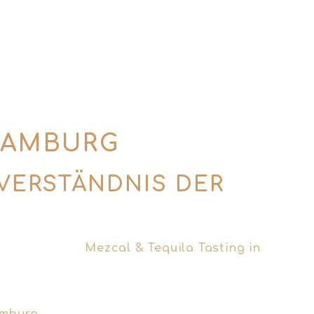
HAMBURG
ERSTÄNDNIS DER B
er sein. Beim
Mezcal & Tequila Tasting in
torytelling aus Mexiko und ein Abend, der