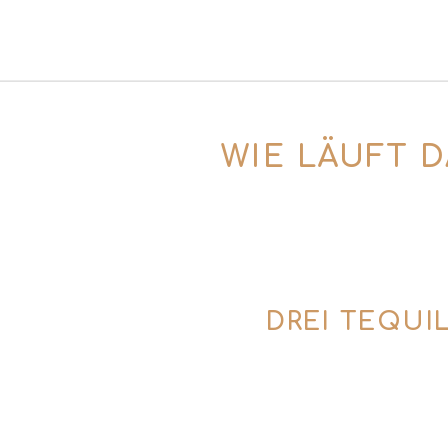
WIE LÄUFT 
Marc begrüßt dich mit einem Aperitif-Coc
nach Oaxaca, dem berühmten Herkunft
DREI TEQUI
Im weiteren Verlauf des Abends verkoste
Reposado. Dabei erfährst du alles üb
handwerklicher Herstellung. Wa