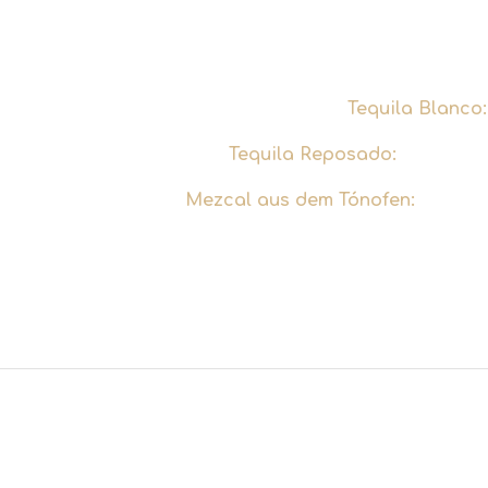
Bei der Auswahl der sechs Agavenspiri
Herstellungsmethoden. Den
Tequila Blanco:
Tequila Reposado:
Im Fass g
Mezcal aus dem Tónofen:
Handwer
Dazu erklären wir den Mythos des Wu
warum