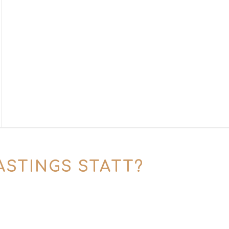
ASTINGS STATT?
Buchen“ klicken und deinen Wunschtermin
ber, JGA-Gruppen oder alle, die einen