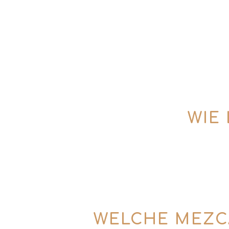
Wusstest du, dass einige Mezcals in tra
(Pechuga) verfeinert werden? Und was hat
Als krönenden Abschluss gibt es einen fi
Anschluss bekommst du ein
WIE
Der Abend dauert ca. 3 Stunden – je na
Ob mineralisch, floral oder fruchtig –
WELCHE MEZC