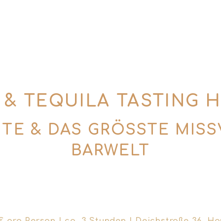
 & TEQUILA TASTING 
TE & DAS GRÖSSTE MISSV
ARWELT
r Agave – aber sie könnten kaum unterschiedlich
ich verstehen: sechs Premium-Destillate, echtes S
die Agavenwelt für dich neu definiert.