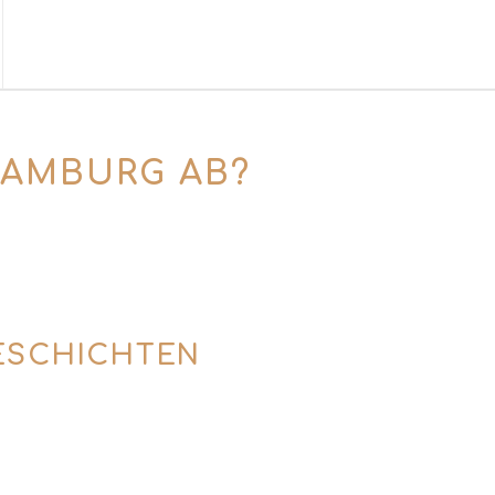
HAMBURG AB?
la-Geschichte – und nimmt dich direkt mit
ory des Abends wartet schon im Glas.
GESCHICHTEN
s – vom frischen Blanco bis zum würzigen
nterschied zwischen industrieller und
s minderwertig? Wir klären auf.