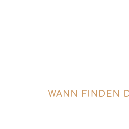
WANN FINDEN D
Die aktuellen Termine findest du direk
auswählen. Dort findest du auch Guts