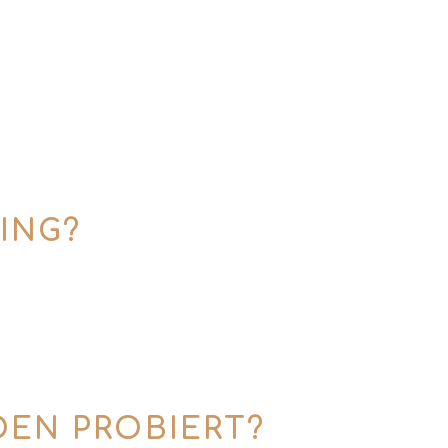
sogar Sorten gibt, die mit Hähnchenbrust
ährst du bei diesem Erlebnis – mit echtem
ood aus Brot, Oliven und Chips bereit. Im
und um Mezcal und Tequila.
ING?
was länger. Plane lieber großzügig ein.
t du deinen Stil. Und verstehst danach,
.
EN PROBIERT?