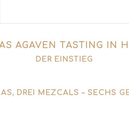
DAS AGAVEN TASTING IN 
DER EINSTIEG
ktail mit besonderem Bezug zur Mezcal- und Tequi
sort vieler hochwertiger Mezcals. Die erste St
LAS, DREI MEZCALS – SECHS 
st du drei einzigartige Tequilas und drei Mezcal
er Agavenarten, Destillationsmethoden und den U
rum gilt der bekannte „Der mit dem roten Hut“ al