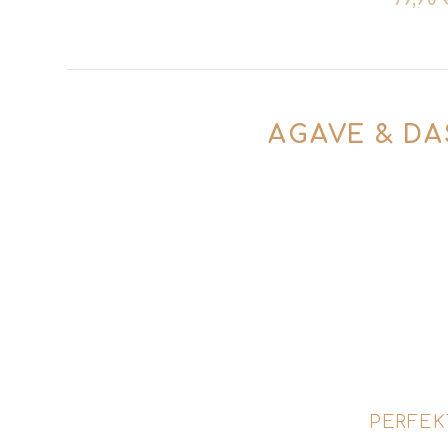
79,90
AGAVE & DA
Wusstest du, dass Agaven keine Kakteen, 
ein Tequila? Und dass es Mezcal gibt, de
mit den größten Missverständnissen rund
Wann entstanden diese Spirituosen, wie 
Marc nimmt dich mit auf eine Reise von d
Mehr über die faszinierende Geschi
PERFEK