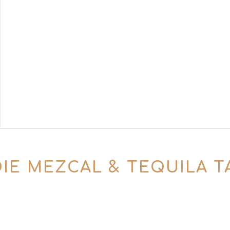
IE MEZCAL & TEQUILA T
t in unserem Buchungssystem – einfach auf „Jetzt 
cheine als perfektes Geschenk für Agaven-Liebha
besonderen Abend verdient haben.