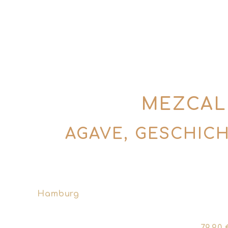
MEZCAL
AGAVE, GESCHICH
Tequila und Mezcal kommen beide aus de
Hamburg
lernst du den Unterschied wirkl