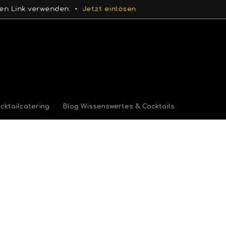
erwenden: •
Jetzt einlösen
cktailcatering
Blog Wissenswertes & Cocktails