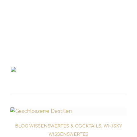
6 cl Rum
2 cl Pedro Ximenez Sherry
0,75 cl frischer Limettensaft
Alle Zutaten kalt shaken und in ein
Cocktailglas geben.
BLOG WISSENSWERTES & COCKTAILS
,
WHISKY
WISSENSWERTES