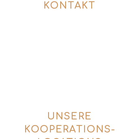
KONTAKT
So kommen wir ins Gespräch:
0176 57774357
(Mo. – Fr. | 10 – 18 Uhr)
info@tins-tales.de
UNSERE
KOOPERATIONS­