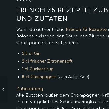
FRENCH 75 REZEPTE: ZU
UND ZUTATEN
Wenn du authentische
French 75 Rezepte
s
Balance zwischen der Säure der Zitrone 
Champagners entscheidend.
3,5 cl Gin
2 cl frischer Zitronensaft
1 cl Zuckersirup
8 cl Champagner
(zum Aufgießen)
Boulevardier
Zubereitung:
Cocktail
Alle Zutaten (außer dem Champagner) kräf
In ein vorgekühltes Schaumweinglas absei
Champagner aufgießen. Anschließend mit 