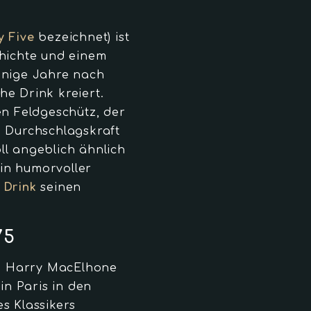
y Five
bezeichnet) ist
chichte und einem
nige Jahre nach
he Drink kreiert.
n Feldgeschütz, der
d Durchschlagskraft
ll angeblich ähnlich
in humorvoller
 Drink
seinen
75
n Harry MacElhone
n Paris in den
es Klassikers