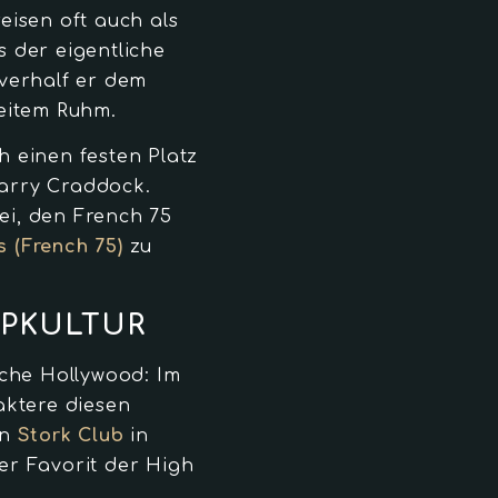
reisen oft auch als
 der eigentliche
verhalf er dem
weitem Ruhm.
ch einen festen Platz
arry Craddock.
i, den French 75
s (French 75)
zu
OPKULTUR
sche Hollywood: Im
aktere diesen
en
Stork Club
in
er Favorit der High