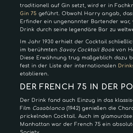
traditionell auf Gin setzt, wird er in Fachk
Gin 75
geführt. Obwohl Harry angab, dass
Erfinder ein ungenannter Bartender war, 
Drink durch seine legendäre Bar zu welt
Im Jahr 1930 erhielt der Cocktail schließli
im berühmten
Savoy Cocktail Book
von H
Diese Erwähnung trug maßgeblich dazu be
fest in der Liste der internationalen
Drink
etablieren.
DER FRENCH 75 IN DER P
Der Drink fand auch Einzug in das klassi
Film
Casablanca
(1942) genießen die Char
prickelnden Cocktail. Auch im glamourös
Manhattan war der French 75 ein absolut
Society.