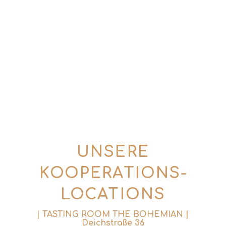
0176 57774357
(Mo. – Fr. | 10 – 18 Uhr)
info@tins-tales.de
UNSERE
KOOPERATIONS­
LOCATIONS
| TASTING ROOM THE BOHEMIAN |
Deichstraße 36