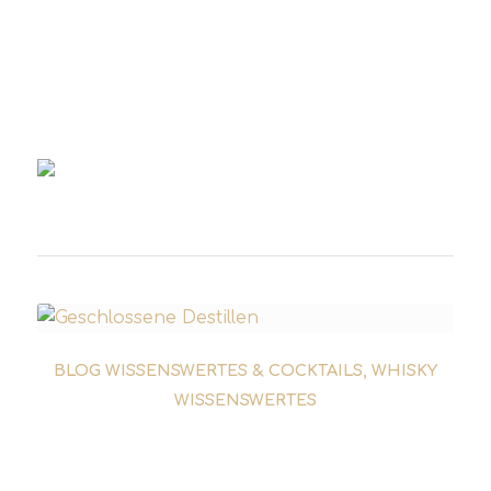
Alle Zutaten in einem Glas mit Eiswürfeln
kaltrühren. Anschließend in eingekühltes
Cocktailglas geben und mit einer
Orangenzeste garnieren.
BLOG WISSENSWERTES & COCKTAILS
,
WHISKY
WISSENSWERTES
GESCHLOSSENE SCOTCH
WHISKY BRENNEREIEN