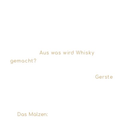
DER
AUSGANGSSTOFF:
AUS WAS WIRD
WHISKY GEMACHT?
Die Frage „
Aus was wird Whisky
gemacht?
“ lässt sich beim Single Malt
sehr präzise beantworten: Für die
Herstellung darf ausschließlich
Gerste
verwendet werden. Dieser Rohstoff
durchläuft mehrere entscheidende
Phasen:
Das Mälzen:
Die Gerste wird eingeweicht,
damit die enthaltene Stärke in Zucker
umgewandelt wird.