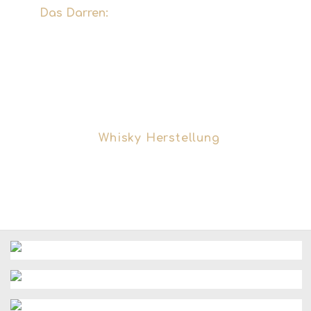
Das Darren:
Um das Wachstum der Keime
zu stoppen, wird Hitze zugeführt. Hierbei
wird oft Torf verbrannt, was vielen
schottischen Whiskys ihr
charakteristisches Raucharoma verleiht.
Dieser Prozess ist das Herzstück der
klassischen
Whisky Herstellung
und
bestimmt maßgeblich das spätere
Aromenprofil im Glas.