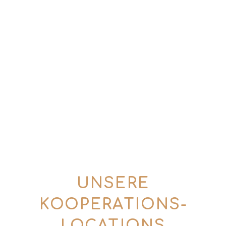
KONTAKT
So kommen wir ins Gespräch:
0176 57774357
(Mo. – Fr. | 10 – 18 Uhr)
info@tins-tales.de
UNSERE
KOOPERATIONS­
LOCATIONS