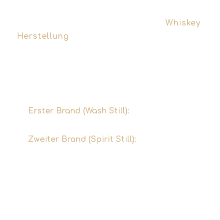
Ein entscheidendes Merkmal der
Whiskey
Herstellung
von Single Malts ist die
Verwendung traditioneller
Kupferbrennkessel (Pot Stills). Dieser
Vorgang erfolgt fast immer in zwei
Durchgängen:
Erster Brand (Wash Still):
Es entsteht ein
Destillat mit etwa 25 % vol.
Zweiter Brand (Spirit Still):
Nach dem
Abtrennen von Vor- und Nachlauf entsteht
der „New Make“, eine klare Flüssigkeit mit
ca. 72 % vol.
Dabei beeinflussen die Form der
Brennkessel und die Dauer der