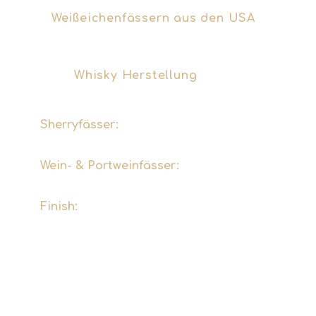
von
Weißeichenfässern aus den USA
, in
denen zuvor Bourbon Whiskey reifte.
Doch auch andere Fassarten gewinnen
bei der
Whisky Herstellung
an
Bedeutung:
Sherryfässer:
Verleihen dunkle
Fruchtnoten und Süße.
Wein- & Portweinfässer:
Sorgen für
komplexe Aromenprofile.
Finish:
Viele Whiskys lagern erst jahrelang
in Ex-Bourbonfässern und erhalten zum
Abschluss ein „Finish“ in Sherry- oder
Weinfässern.
Während der Lagerung verliert das Fass
jährlich etwa zwei Prozent seines Inhalts