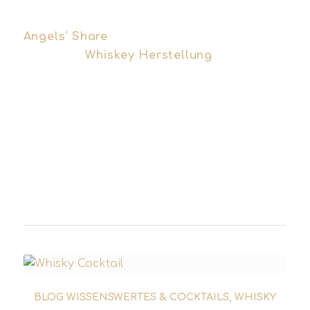
an die Verdunstung – der berühmte
Angels‘ Share
(Schluck für die Engel). Am
Ende der
Whiskey Herstellung
wird das
Produkt oft mit Wasser auf Trinkstärke
(häufig 40 % oder 46 % vol.) eingestellt
oder direkt in Fassstärke (Cask Strength)
abgefüllt.
Alles Wissenswerte zur traditionellen
Herstellung des Single Malt Whisky.
BLOG WISSENSWERTES & COCKTAILS
,
WHISKY